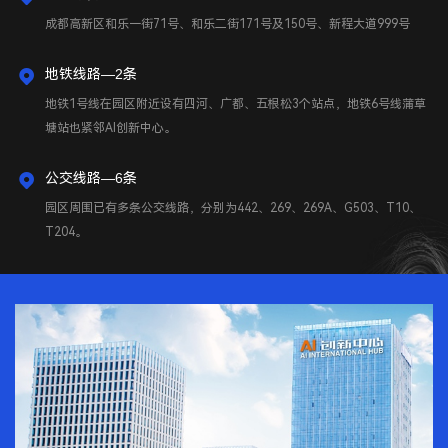
成都高新区和乐一街71号、和乐二街171号及150号、新程大道999号
地铁线路—2条
地铁1号线在园区附近设有四河、广都、五根松3个站点，地铁6号线蒲草
塘站也紧邻AI创新中心。
公交线路—6条
园区周围已有多条公交线路，分别为442、269、269A、G503、T10、
T204。