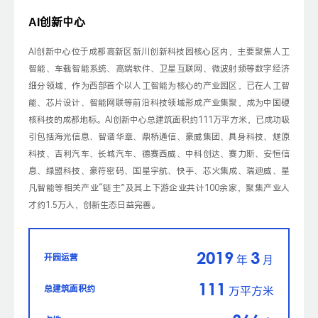
AI创新中心
Al创新中心位于成都高新区新川创新科技园核心区内，主要聚焦人工
智能、车载智能系统、高端软件、卫星互联网、微波射频等数字经济
细分领域，作为西部首个以人工智能为核心的产业园区，已在人工智
能、芯片设计、智能网联等前沿科技领域形成产业集聚，成为中国硬
核科技的成都地标。Al创新中心总建筑面积约111万平方米，已成功吸
引包括海光信息、智谱华章、鼎桥通信、豪威集团、具身科技、燧原
科技、吉利汽车、长城汽车、德赛西威、中科创达、赛力斯、安恒信
息、绿盟科技、豪符密码、国星宇航、快手、芯火集成、瑞迪威、星
凡智能等相关产业“链主”及其上下游企业共计100余家，聚集产业人
才约1.5万人，创新生态日益完善。
2019
3
开园运营
年
月
111
总建筑面积约
万平方米