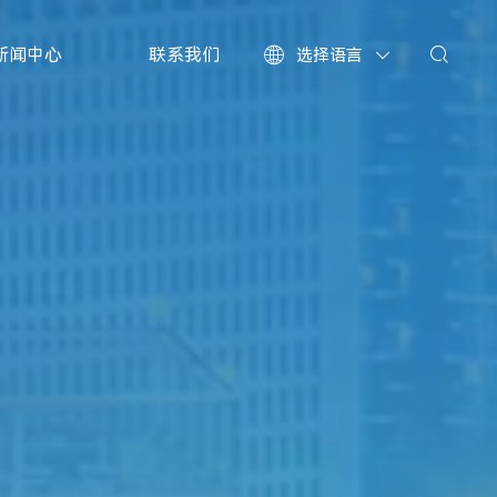
新闻中心
联系我们
选择语言